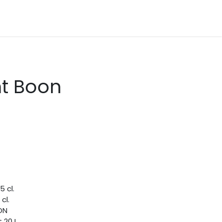
es bières
Nos partenaires
A propos de nous
t Boon
5 cl.
 cl.
ON
 20 L.